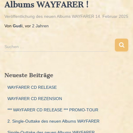
Albums WAYFARER !
Veröffentlichung des neuen Albums WAYFARER 14. Februar 2025
Von
Gudi
, vor
2 Jahren
S
Suchen …
u
c
h
e
Neueste Beiträge
n
n
WAYFARER CD RELEASE
a
c
WAYFARER CD REZENSION
h
:
*** WAYFARER CD RELEASE *** PROMO-TOUR
2. Single-Outtake des neuen Albums WAYFARER
Single-Outtake des neuen Albums WAYFARER