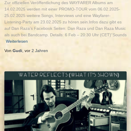
Zur offiziellen Veröffentlichung des WAYFARER Albums am
14.02.2025 werden mit einer PROMO-TOUR vom 06.02.2025-
25.02.2025 weitere Songs, Interviews und eine Wayfarer-
Listening-Party am 23.02.2025 zu hören sein.Infos dazu gibt es
auf Dan Raza’s Facebook Seiten: Dan Raza und Dan Raza Music
als auch bei Bandcamp. Details: 6 Feb – 20:30 Uhr (CET)“Sounds
Weiterlesen
Von
Gudi
, vor
2 Jahren