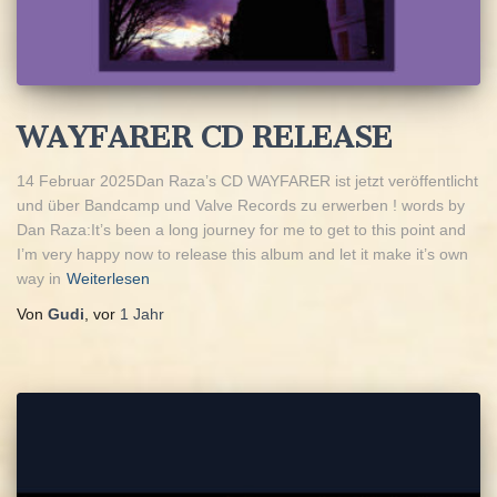
WAYFARER CD RELEASE
14 Februar 2025Dan Raza’s CD WAYFARER ist jetzt veröffentlicht
und über Bandcamp und Valve Records zu erwerben ! words by
Dan Raza:It’s been a long journey for me to get to this point and
I’m very happy now to release this album and let it make it’s own
way in
Weiterlesen
Von
Gudi
, vor
1 Jahr