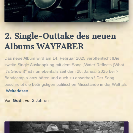
2. Single-Outtake des neuen
Albums WAYFARER
Das neue Album wird am 14. Februar 2025 veröffentlicht !Die
zweite Single Auskopplung mit dem Song „Water Reflects (What
It’s Shown)“ ist nun ebenfalls seit dem 28. Januar 2025 bei >
Bandcamp < anzuhören und auch zu erwerben ! Der Song
beschreibt die beängstigen politischen Missstände in der Welt als
Weiterlesen
Von
Gudi
, vor
2 Jahren