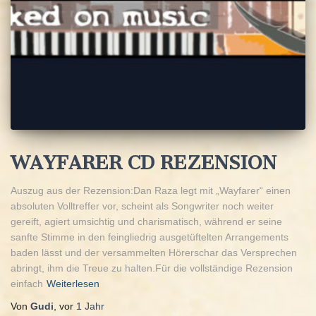
WAYFARER CD REZENSION
Auszug aus der Rezension:Dan Raza legt mit „Wayfarer“ einen
absoluten Volltreffer vor, scheint als Songwriter noch weiter
gereift, agiert umsichtig und charismatisch, während er seine
sanfte Stimme in den feingliedrig ausgetüftelten Arrangements
baden lässt und der versammelten Hörerschar das Versprechen
abringt, ihm die Treue zu halten.Für die vollständige Rezension
einfach
Weiterlesen
Von
Gudi
, vor
1 Jahr